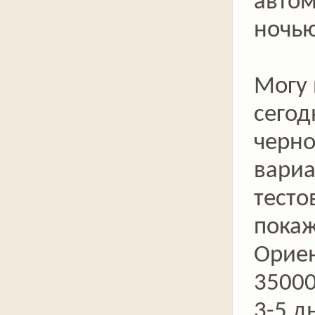
автом
ночью
Могу 
сегод
черн
вариа
тесто
покаж
Ориен
35000
3-5 д