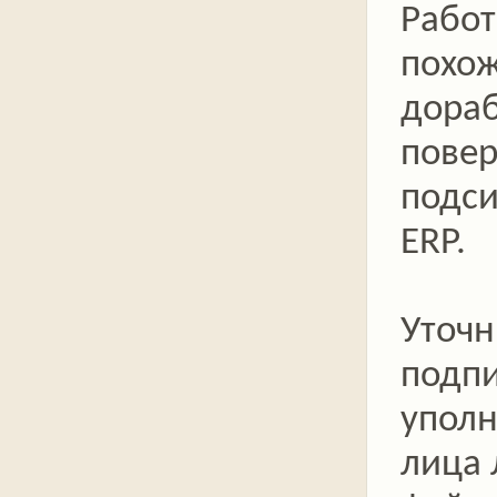
Работ
похо
дора
повер
подси
ERP.
Уточн
подп
упол
лица 