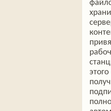
файл
хран
серве
конте
привя
рабо
станц
этого
получ
подп
полн