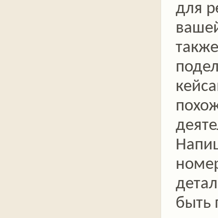
для 
вашей
также
подел
кейса
похо
деяте
Напи
номер
детал
быть 