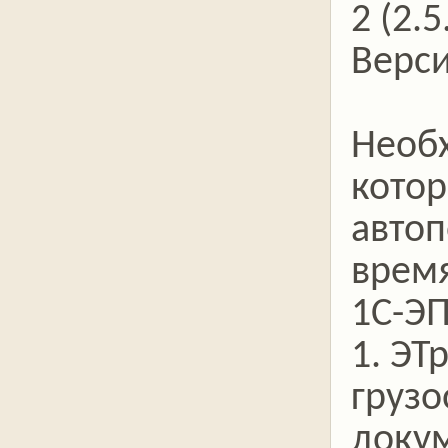
2 (2.5
Верси
Необ
котор
автоп
время
1С-Э
1. ЭТ
грузо
докум