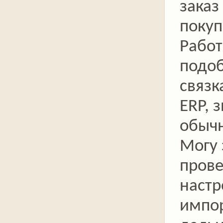
заказ
покуп
Работ
подо
связк
ERP, 
обычн
Могу 
прове
настр
импор