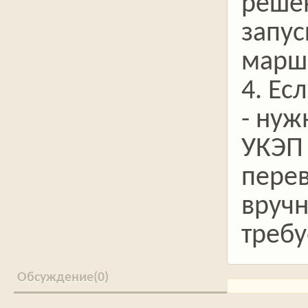
решен
запус
марш
4. Ес
- нуж
УКЭП
перев
вручн
требу
0