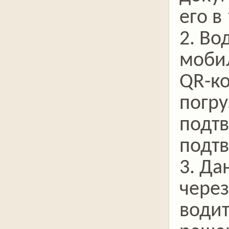
его в
2. Во
мобил
QR-ко
погру
подтв
подтв
3. Да
через
водит