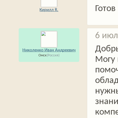
Готов
Кирилл R.
6 июл
Добр
Николенко Иван Андреевич
Омск
(Россия)
Могу
помоч
обла
нужн
знан
комп