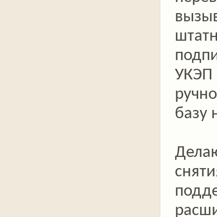
вызы
штат
подп
УКЭП 
ручно
базу 
Делаю
сняти
подд
расши