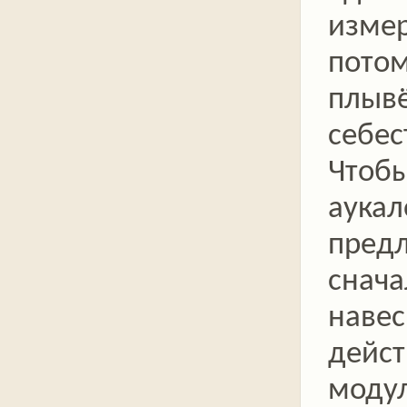
измер
потом
плыв
себес
Чтобы
аукал
пред
снача
навес
дейс
модул