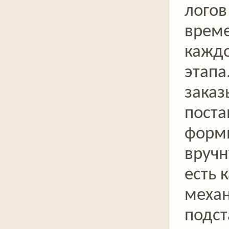
логов
врем
кажд
этапа
заказ
пост
форм
вручн
есть 
меха
подст