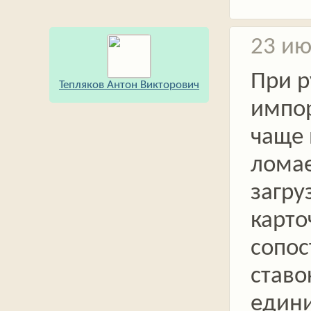
23 ию
При 
Тепляков Антон Викторович
импор
чаще 
ломае
загру
карто
сопос
ставо
един