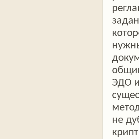
регл
зада
котор
нужн
докум
общи
ЭДО и
суще
метод
не ду
крипт