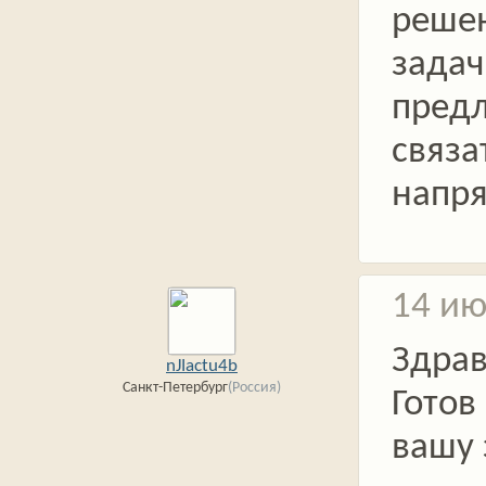
реше
задач
пред
связа
напр
14 ию
Здрав
nJIactu4b
Санкт-Петербург
(Россия)
Готов
вашу 