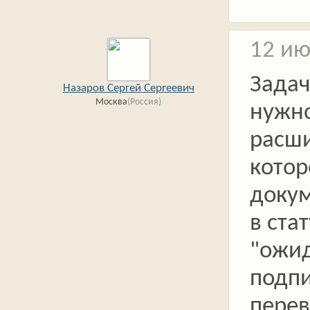
12 ию
Задач
Назаров Сергей Сергеевич
Москва
(Россия)
нужн
расш
котор
доку
в ста
"ожи
подп
перев