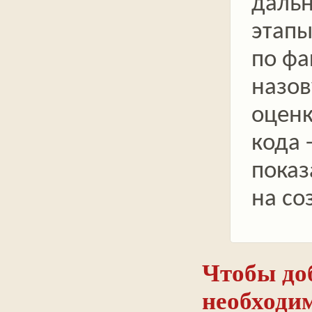
даль
этапы
по фа
назов
оценк
кода 
показ
на со
Чтобы до
необходи